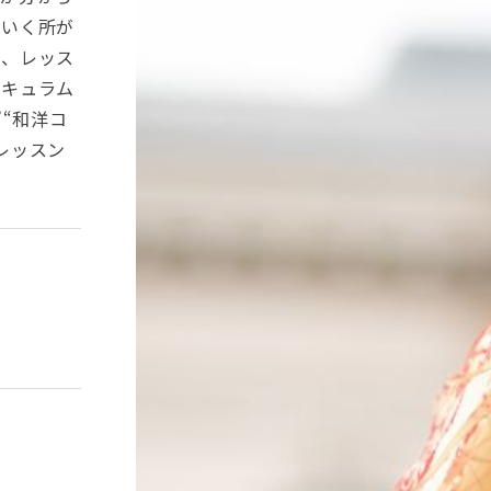
ていく所が
が、レッス
リキュラム
“和洋コ
レッスン