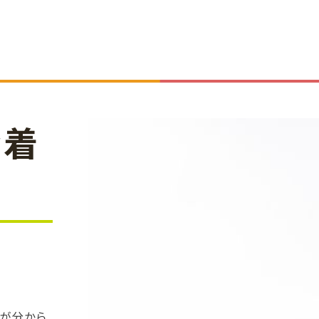
む着
）
トが分から