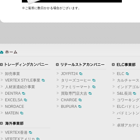
※ご返答に数日かかる場合がございます。
卸売事業
JOYFIT24
ELC
VERTEX STYLE事業
タリーズコーヒー
カルチャース
人材派遣紹介事業
ファミリーマート
インドアゴル
DENTRA
買取専門店大吉
S&L長潟
EXCELSA
CHARGE
コワーキング
NORDACE
BUPURA
ELCバドミ
MATEIN
バドミントン
ー
卓球アカデミ
VERTEX香港
VERTEXアメリカ