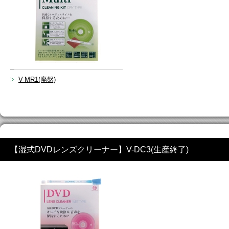
V-MR1(廃盤)
【湿式DVDレンズクリーナー】V-DC3(生産終了)