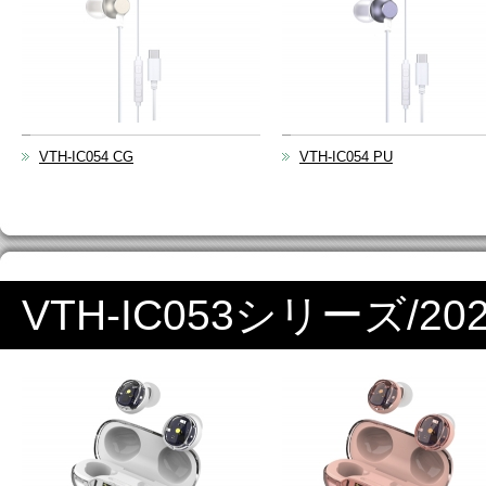
VTH-IC054 CG
VTH-IC054 PU
VTH-IC053シリーズ/2