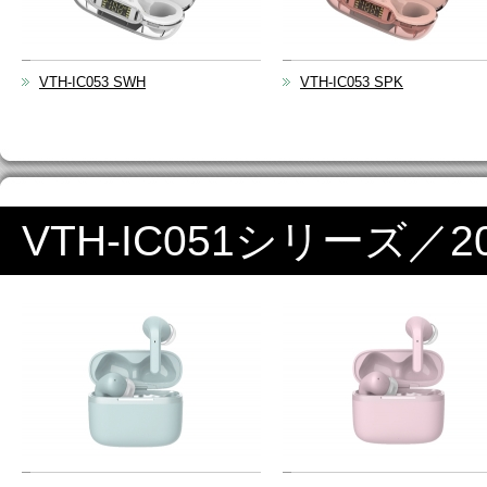
VTH-IC053 SWH
VTH-IC053 SPK
VTH-IC051シリーズ／2