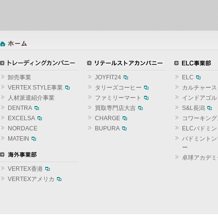
卸売事業
JOYFIT24
ELC
VERTEX STYLE事業
タリーズコーヒー
カルチャース
人材派遣紹介事業
ファミリーマート
インドアゴル
DENTRA
買取専門店大吉
S&L長潟
EXCELSA
CHARGE
コワーキング
NORDACE
BUPURA
ELCバドミ
MATEIN
バドミントン
ー
卓球アカデミ
VERTEX香港
VERTEXアメリカ