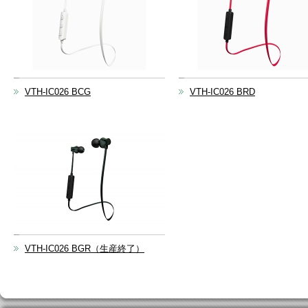
VTH-IC026 BCG
VTH-IC026 BRD
VTH-IC026 BGR（生産終了）