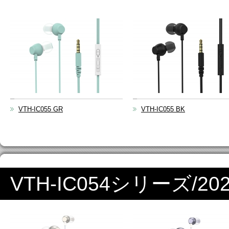
VTH-IC055 GR
VTH-IC055 BK
VTH-IC054シリーズ/2