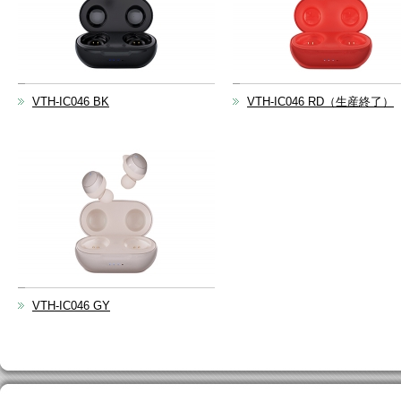
VTH-IC046 BK
VTH-IC046 RD（生産終了）
VTH-IC046 GY